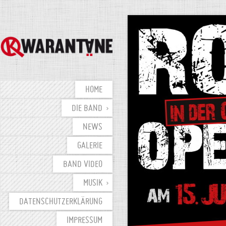
HOME
DIE BAND
NEWS
GALERIE
BAND VIDEO
MUSIK
DATENSCHUTZERKLÄRUNG
IMPRESSUM