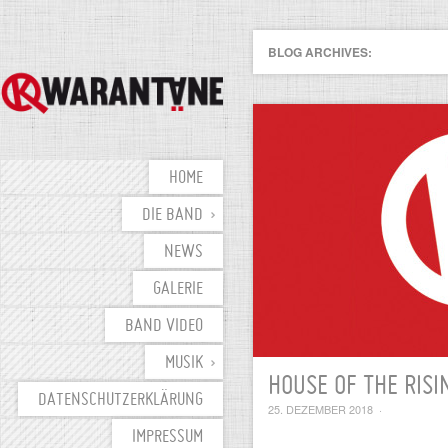
BLOG ARCHIVES:
HOME
DIE BAND
NEWS
GALERIE
BAND VIDEO
MUSIK
HOUSE OF THE RISI
DATENSCHUTZERKLÄRUNG
25. DEZEMBER 2018
·
IMPRESSUM