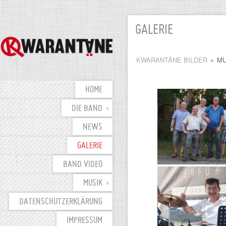
GALERIE
KWARANTÄNE BILDER
»
MU
HOME
DIE BAND
NEWS
GALERIE
BAND VIDEO
MUSIK
DATENSCHUTZERKLÄRUNG
IMPRESSUM